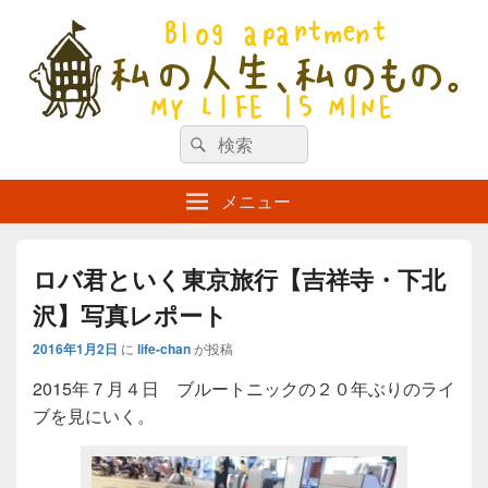
私の人生、私のもの。【新館】
検
my life is mine
検
索
索
対
メニュー
象:
ロバ君といく東京旅行【吉祥寺・下北
沢】写真レポート
2016年1月2日
に
life-chan
が投稿
2015年７月４日 ブルートニックの２０年ぶりのライ
ブを見にいく。