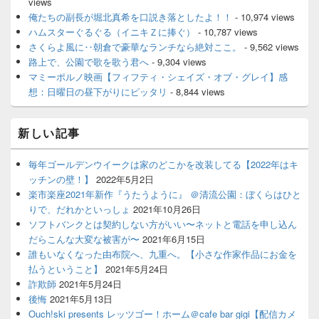
views
俺たちの副長が堀北真希を口説き落としたよ！！
- 10,974 views
ハムスターぐるぐる（イニキＺに捧ぐ）
- 10,787 views
さくらよ風に‥朝倉で豪華なランチなら絶対ここ。
- 9,562 views
路上で、公園で歌を歌う君へ
- 9,304 views
マミーポルノ映画【フィフティ・シェイズ・オブ・グレイ】感
想：日曜日の昼下がりにピッタリ
- 8,844 views
新しい記事
毎年ゴールデンウイークは家のどこかを改装してる【2022年はキ
ッチンの壁！】
2022年5月2日
楽市楽座2021年新作『うたうように』 ＠清流公園：ぼくらはひと
りで、だれかといっしょ
2021年10月26日
ソフトバンクとは契約しない方がいい〜ネットと電話を申し込ん
だらこんな大変な被害が〜
2021年6月15日
誰もいなくなった由布院へ、九重へ。【小さな作家作品にお金を
払うということ】
2021年5月24日
詐欺師
2021年5月24日
後悔
2021年5月13日
Ouch!ski presents レッツゴー！ホーム＠cafe bar gigi【配信カメ