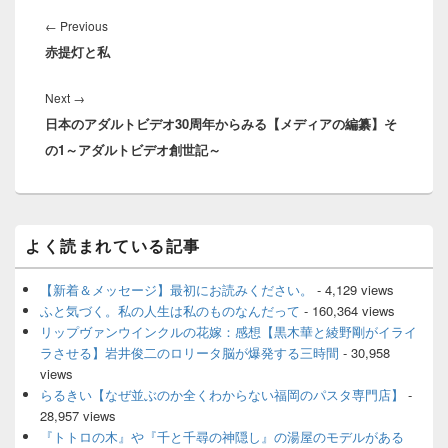
投
稿
Previous
←
Previous
ナ
赤提灯と私
post:
ビ
ゲ
Next
Next
→
ー
日本のアダルトビデオ30周年からみる【メディアの編纂】そ
post:
シ
の1～アダルトビデオ創世記～
ョ
ン
メ
よく読まれている記事
イ
ン
サ
【新着＆メッセージ】最初にお読みください。
- 4,129 views
イ
ふと気づく。私の人生は私のものなんだって
- 160,364 views
ド
リップヴァンウインクルの花嫁：感想【黒木華と綾野剛がイライ
バ
ラさせる】岩井俊二のロリータ脳が爆発する三時間
- 30,958
ー
views
ウ
ィ
らるきい【なぜ並ぶのか全くわからない福岡のパスタ専門店】
-
ジ
28,957 views
ェ
『トトロの木』や『千と千尋の神隠し』の湯屋のモデルがある