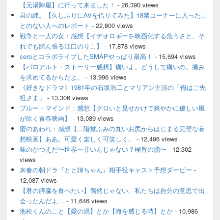
ッ
【元湯陣屋】に行って来ました！
- 26,390 views
ト
君の縄。【久しぶりにAVを借りてみた】18禁コーナーに入ったこ
エ
とのない人へのレポート
- 22,800 views
リ
ア
戦争と一人の女：感想【イデオロギーを映画化する危うさと、そ
れでも踏ん張る江口のりこ】
- 17,878 views
ceroとコラボライブしたSMAPやっぱり最高！
- 15,694 views
【パロアルト・ストーリー感想】痛いよ。どうして痛いの。痛み
を求めてるからだよ。
- 13,996 views
《好きなドラマ》1981年の石坂浩二とマリアン主演の「俺はご先
祖さま」
- 13,306 views
ブルー・マインド：感想【グロいと見せかけて爽やかに優しい風
が吹く青春映画】
- 13,089 views
蜜のあわれ：感想【二階堂ふみの丸いお尻からはじまる完璧な妄
想映画】ああ。可愛く楽しく可笑しく。
- 12,496 views
味のかつえだ〜世界一甘いんじゃない？極旨の脂〜
- 12,302
views
来春の朝ドラ『とと姉ちゃん』相手役キャスト予想ダービー
-
12,087 views
【君の膵臓を食べたい】偶然じゃない、私たちは自分の意思で出
会ったんだよ…
- 11,646 views
池松くんのこと【愛の渦】とか【海を感じる時】とか
- 10,986