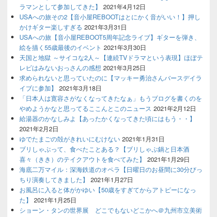
ラマンとして参加してきた】
2021年4月12日
USAへの旅その2【音小屋REBOOTはとにかく音がいい！】押し
かけギター楽しすぎる
2021年3月31日
USAへの旅【音小屋REBOOT5周年記念ライブ】ギターを弾き、
絵を描く55歳最後のイベント
2021年3月30日
天国と地獄 ～サイコな2人～【連続TVドラマという表現】ほぼテ
レビはみないおっさんの感想
2021年3月25日
求められないと思っていたのに【マッキー勇治さんバースデイラ
イブに参加】
2021年3月18日
「日本人は寛容さがなくなってきたなぁ」もうブログを書くのを
やめようかなと思ってるここんとこのニュース
2021年2月12日
給湯器のかなしみよ【あったかくなってきた頃にはもう・・】
2021年2月2日
ゆでたまごの殻がきれいにむけない
2021年1月31日
ブリしゃぶって、食べたことある？【ブリしゃぶ鍋と日本酒
喜々（きき）のテイクアウトを食べてみた】
2021年1月29日
海底二万マイル：深海鉄道のオペラ【日曜日のお昼間に30分びっ
ちり演奏してきました】
2021年1月27日
お風呂に入ると体がかゆい【50歳をすぎてからアトピーになっ
た】
2021年1月25日
ショーン・タンの世界展 どこでもないどこかへ＠九州市立美術