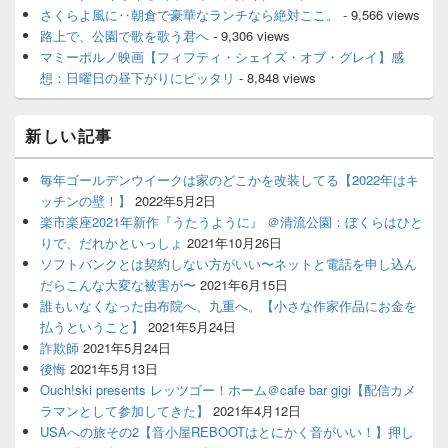
さくらよ風に‥朝倉で豪華なランチなら絶対ここ。
- 9,566 views
路上で、公園で歌を歌う君へ
- 9,306 views
マミーポルノ映画【フィフティ・シェイズ・オブ・グレイ】感
想：日曜日の昼下がりにピッタリ
- 8,848 views
新しい記事
毎年ゴールデンウイークは家のどこかを改装してる【2022年はキ
ッチンの壁！】
2022年5月2日
楽市楽座2021年新作『うたうように』 ＠清流公園：ぼくらはひと
りで、だれかといっしょ
2021年10月26日
ソフトバンクとは契約しない方がいい〜ネットと電話を申し込ん
だらこんな大変な被害が〜
2021年6月15日
誰もいなくなった由布院へ、九重へ。【小さな作家作品にお金を
払うということ】
2021年5月24日
詐欺師
2021年5月24日
後悔
2021年5月13日
Ouch!ski presents レッツゴー！ホーム＠cafe bar gigi【配信カメ
ラマンとして参加してきた】
2021年4月12日
USAへの旅その2【音小屋REBOOTはとにかく音がいい！】押し