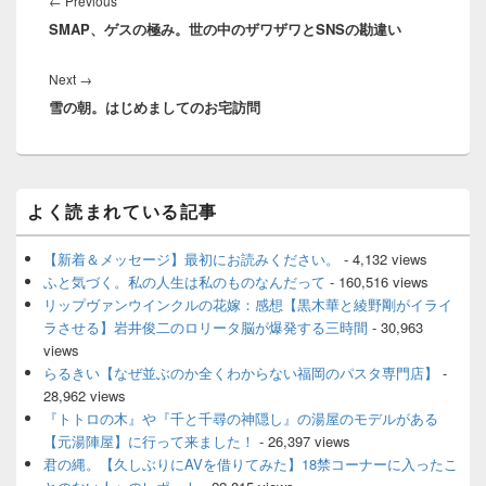
←
Previous
ナ
SMAP、ゲスの極み。世の中のザワザワとSNSの勘違い
post:
ビ
ゲ
Next
Next
→
ー
雪の朝。はじめましてのお宅訪問
post:
シ
ョ
ン
メ
よく読まれている記事
イ
ン
サ
【新着＆メッセージ】最初にお読みください。
- 4,132 views
イ
ふと気づく。私の人生は私のものなんだって
- 160,516 views
ド
リップヴァンウインクルの花嫁：感想【黒木華と綾野剛がイライ
バ
ラさせる】岩井俊二のロリータ脳が爆発する三時間
- 30,963
ー
views
ウ
ィ
らるきい【なぜ並ぶのか全くわからない福岡のパスタ専門店】
-
ジ
28,962 views
ェ
『トトロの木』や『千と千尋の神隠し』の湯屋のモデルがある
ッ
【元湯陣屋】に行って来ました！
- 26,397 views
ト
君の縄。【久しぶりにAVを借りてみた】18禁コーナーに入ったこ
エ