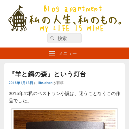
私の人生、私のもの。【新館】
検
my life is mine
検
索
索
対
メニュー
象:
『羊と鋼の森』という灯台
2016年1月18日
に
life-chan
が投稿
2015年の私のベストワン小説は、
迷うことなくこの作
品でした。