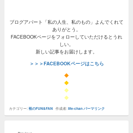
ブログアパート「私の人生、私のもの」よんでくれて
ありがとう。
FACEBOOKページをフォローしていただけるとうれ
しい。
新しい記事をお届けします。
＞＞＞FACEBOOKページはこちら
◆
◆
◆
◆
カテゴリー:
裕のFUN&FAN
作成者:
life-chan
パーマリンク
投
稿
Previous