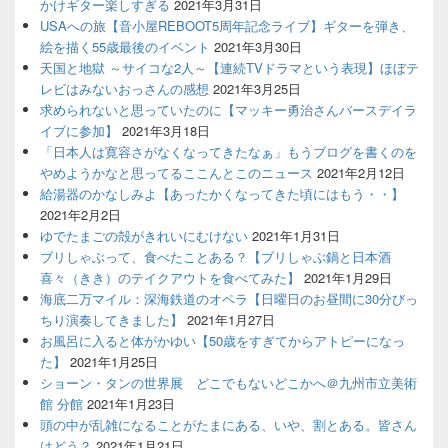
かけギター楽しすぎる
2021年3月31日
USAへの旅【音小屋REBOOT5周年記念ライブ】ギターを弾き、
絵を描く55歳最後のイベント
2021年3月30日
天国と地獄 ～サイコな2人～【連続TVドラマという表現】ほぼテ
レビはみないおっさんの感想
2021年3月25日
求められないと思っていたのに【マッキー勇治さんバースデイラ
イブに参加】
2021年3月18日
「日本人は寛容さがなくなってきたなぁ」もうブログを書くのを
やめようかなと思ってるここんとこのニュース
2021年2月12日
給湯器のかなしみよ【あったかくなってきた頃にはもう・・】
2021年2月2日
ゆでたまごの殻がきれいにむけない
2021年1月31日
ブリしゃぶって、食べたことある？【ブリしゃぶ鍋と日本酒
喜々（きき）のテイクアウトを食べてみた】
2021年1月29日
海底二万マイル：深海鉄道のオペラ【日曜日のお昼間に30分びっ
ちり演奏してきました】
2021年1月27日
お風呂に入ると体がかゆい【50歳をすぎてからアトピーになっ
た】
2021年1月25日
ショーン・タンの世界展 どこでもないどこかへ＠九州市立美術
館 分館
2021年1月23日
頭の中が乱雑になることがたまにある、いや、割とある。皆さん
はどう？
2021年1月21日