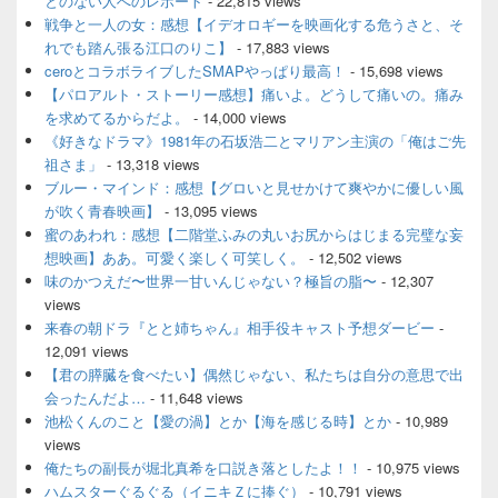
とのない人へのレポート
- 22,815 views
リ
ア
戦争と一人の女：感想【イデオロギーを映画化する危うさと、そ
れでも踏ん張る江口のりこ】
- 17,883 views
ceroとコラボライブしたSMAPやっぱり最高！
- 15,698 views
【パロアルト・ストーリー感想】痛いよ。どうして痛いの。痛み
を求めてるからだよ。
- 14,000 views
《好きなドラマ》1981年の石坂浩二とマリアン主演の「俺はご先
祖さま」
- 13,318 views
ブルー・マインド：感想【グロいと見せかけて爽やかに優しい風
が吹く青春映画】
- 13,095 views
蜜のあわれ：感想【二階堂ふみの丸いお尻からはじまる完璧な妄
想映画】ああ。可愛く楽しく可笑しく。
- 12,502 views
味のかつえだ〜世界一甘いんじゃない？極旨の脂〜
- 12,307
views
来春の朝ドラ『とと姉ちゃん』相手役キャスト予想ダービー
-
12,091 views
【君の膵臓を食べたい】偶然じゃない、私たちは自分の意思で出
会ったんだよ…
- 11,648 views
池松くんのこと【愛の渦】とか【海を感じる時】とか
- 10,989
views
俺たちの副長が堀北真希を口説き落としたよ！！
- 10,975 views
ハムスターぐるぐる（イニキＺに捧ぐ）
- 10,791 views