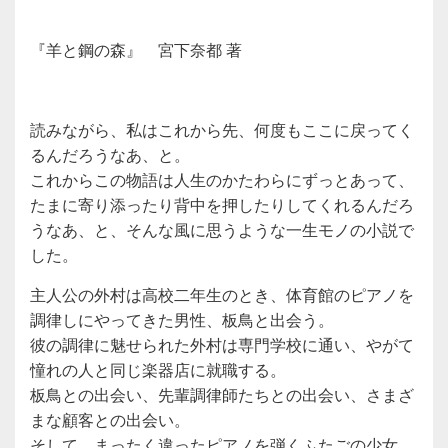
『羊と鋼の森』 宮下奈都 著
読みながら、私はこれから先、
何度もここに戻ってく
るんだろうなあ、と。
これからこの物語は人生のかたわらにずっとあって、
たまに寄り添ったり背中を押したりしてくれるんだろ
うなあ、と、
そんな風に思うような一生モノの小説で
した。
主人公の外村は高校二年生のとき、
体育館のピアノを
調律しにやってきた男性、板鳥と出会う。
彼の調律に魅せられた外村は専門学校に通い、
やがて
憧れの人と同じ楽器店に就職する。
板鳥との出会い、先輩調律師たちとの出会い、
さまざ
まな顧客との出会い。
そして、まったく違ったピアノを弾くふたごの少女、