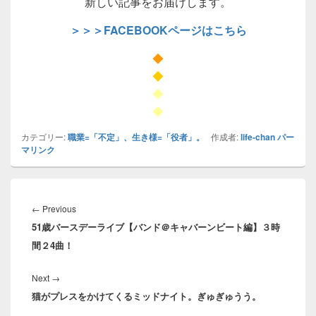
新しい記事をお届けします。
＞＞＞FACEBOOKページはこちら
◆
◆
◆
◆
カテゴリー:
職業=「不定」、生き様=「役者」。
作成者:
life-chan
パー
マリンク
投
稿
Previous
←
Previous
ナ
51歳バースデーライブ【バンド＠キャバーンビート編】３時
post:
ビ
間２4曲！
ゲ
ー
Next
Next
→
シ
猫がプレスをかけてくるミッドナイト。ぎゅぎゅうう。
post:
ョ