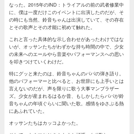
なった。2015年のIND：トライアルの前の武者修業中
に、僕は一度だけこのイベントに出演したのだが、そ
の時にも当然、鈴音ちゃんは出演していて、その存在
とその歌声とその才能に初めて触れた。
これと言った具体的な示し合わせがあったわけではな
いが、オッサンたちがわずかな持ち時間の中で、少女
の未来へのエールやら音楽やパフォーマンスへの思い
を叩きつけていくわけだ。
特にグッと来たのは、鈴音ちゃんのパパの弾き語り。
他のパフォーマーと比べると、お世辞にも上手いとは
言えないのだが、声を限りに歌う大事マンブラザー
ズ。少女が産まれるはるか昔、もしかしたらパパが鈴
音ちゃんの年頃ぐらいに聞いた歌。感情をゆさぶる熱
にあふれていた。
オッサンたちはカッコよかった。