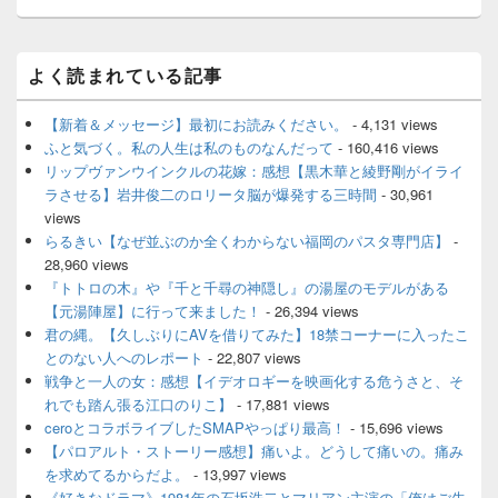
ン
メ
よく読まれている記事
イ
ン
サ
【新着＆メッセージ】最初にお読みください。
- 4,131 views
イ
ふと気づく。私の人生は私のものなんだって
- 160,416 views
ド
リップヴァンウインクルの花嫁：感想【黒木華と綾野剛がイライ
バ
ラさせる】岩井俊二のロリータ脳が爆発する三時間
- 30,961
ー
views
ウ
ィ
らるきい【なぜ並ぶのか全くわからない福岡のパスタ専門店】
-
ジ
28,960 views
ェ
『トトロの木』や『千と千尋の神隠し』の湯屋のモデルがある
ッ
【元湯陣屋】に行って来ました！
- 26,394 views
ト
君の縄。【久しぶりにAVを借りてみた】18禁コーナーに入ったこ
エ
とのない人へのレポート
- 22,807 views
リ
ア
戦争と一人の女：感想【イデオロギーを映画化する危うさと、そ
れでも踏ん張る江口のりこ】
- 17,881 views
ceroとコラボライブしたSMAPやっぱり最高！
- 15,696 views
【パロアルト・ストーリー感想】痛いよ。どうして痛いの。痛み
を求めてるからだよ。
- 13,997 views
《好きなドラマ》1981年の石坂浩二とマリアン主演の「俺はご先