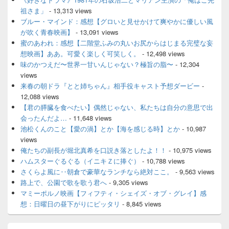
祖さま」
- 13,313 views
ブルー・マインド：感想【グロいと見せかけて爽やかに優しい風
が吹く青春映画】
- 13,091 views
蜜のあわれ：感想【二階堂ふみの丸いお尻からはじまる完璧な妄
想映画】ああ。可愛く楽しく可笑しく。
- 12,498 views
味のかつえだ〜世界一甘いんじゃない？極旨の脂〜
- 12,304
views
来春の朝ドラ『とと姉ちゃん』相手役キャスト予想ダービー
-
12,088 views
【君の膵臓を食べたい】偶然じゃない、私たちは自分の意思で出
会ったんだよ…
- 11,648 views
池松くんのこと【愛の渦】とか【海を感じる時】とか
- 10,987
views
俺たちの副長が堀北真希を口説き落としたよ！！
- 10,975 views
ハムスターぐるぐる（イニキＺに捧ぐ）
- 10,788 views
さくらよ風に‥朝倉で豪華なランチなら絶対ここ。
- 9,563 views
路上で、公園で歌を歌う君へ
- 9,305 views
マミーポルノ映画【フィフティ・シェイズ・オブ・グレイ】感
想：日曜日の昼下がりにピッタリ
- 8,845 views