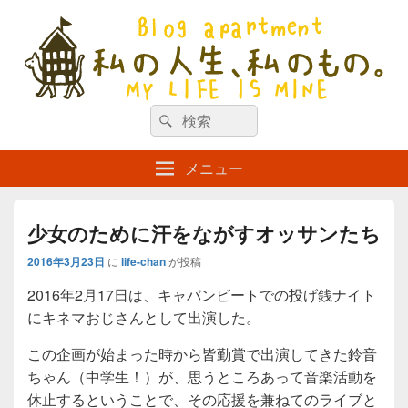
私の人生、私のもの。【新館】
検
my life is mine
検
索
索
対
メニュー
象:
少女のために汗をながすオッサンたち
2016年3月23日
に
life-chan
が投稿
2016年2月17日は、キャバンビートでの投げ銭ナイト
にキネマおじさんとして出演した。
この企画が始まった時から皆勤賞で出演してきた鈴音
ちゃん（中学生！）が、思うところあって音楽活動を
休止するということで、その応援を兼ねてのライブと