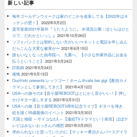
新しい記事
毎年ゴールデンウイークは家のどこかを改装してる【2022年はキ
ッチンの壁！】
2022年5月2日
楽市楽座2021年新作『うたうように』 ＠清流公園：ぼくらはひと
りで、だれかといっしょ
2021年10月26日
ソフトバンクとは契約しない方がいい〜ネットと電話を申し込ん
だらこんな大変な被害が〜
2021年6月15日
誰もいなくなった由布院へ、九重へ。【小さな作家作品にお金を
払うということ】
2021年5月24日
詐欺師
2021年5月24日
後悔
2021年5月13日
Ouch!ski presents レッツゴー！ホーム＠cafe bar gigi【配信カメ
ラマンとして参加してきた】
2021年4月12日
USAへの旅その2【音小屋REBOOTはとにかく音がいい！】押し
かけギター楽しすぎる
2021年3月31日
USAへの旅【音小屋REBOOT5周年記念ライブ】ギターを弾き、
絵を描く55歳最後のイベント
2021年3月30日
天国と地獄 ～サイコな2人～【連続TVドラマという表現】ほぼテ
レビはみないおっさんの感想
2021年3月25日
求められないと思っていたのに【マッキー勇治さんバースデイラ