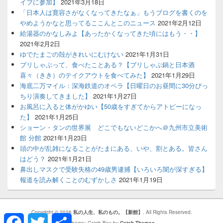
イブに参加】
2021年3月18日
「日本人は寛容さがなくなってきたなぁ」もうブログを書くのを
やめようかなと思ってるここんとこのニュース
2021年2月12日
給湯器のかなしみよ【あったかくなってきた頃にはもう・・】
2021年2月2日
ゆでたまごの殻がきれいにむけない
2021年1月31日
ブリしゃぶって、食べたことある？【ブリしゃぶ鍋と日本酒
喜々（きき）のテイクアウトを食べてみた】
2021年1月29日
海底二万マイル：深海鉄道のオペラ【日曜日のお昼間に30分びっ
ちり演奏してきました】
2021年1月27日
お風呂に入ると体がかゆい【50歳をすぎてからアトピーになっ
た】
2021年1月25日
ショーン・タンの世界展 どこでもないどこかへ＠九州市立美術
館 分館
2021年1月23日
頭の中が乱雑になることがたまにある、いや、割とある。皆さん
はどう？
2021年1月21日
鼻出しマスクで受験失格の49歳男逮捕【いろいろ闇が深すぎる】
報道を読み解くことのむずかしさ
2021年1月19日
Copyright © 2026
私の人生、私のもの。【新館】
. All Rights Reserved.
Facebook
Twitter
共