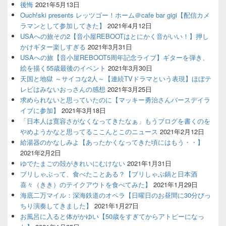
後悔
2021年5月13日
Ouch!ski presents レッツゴー！ホーム＠cafe bar gigi【配信カメ
ラマンとして参加してきた】
2021年4月12日
USAへの旅その2【音小屋REBOOTはとにかく音がいい！】押し
かけギター楽しすぎる
2021年3月31日
USAへの旅【音小屋REBOOT5周年記念ライブ】ギターを弾き、
絵を描く55歳最後のイベント
2021年3月30日
天国と地獄 ～サイコな2人～【連続TVドラマという表現】ほぼテ
レビはみないおっさんの感想
2021年3月25日
求められないと思っていたのに【マッキー勇治さんバースデイラ
イブに参加】
2021年3月18日
「日本人は寛容さがなくなってきたなぁ」もうブログを書くのを
やめようかなと思ってるここんとこのニュース
2021年2月12日
給湯器のかなしみよ【あったかくなってきた頃にはもう・・】
2021年2月2日
ゆでたまごの殻がきれいにむけない
2021年1月31日
ブリしゃぶって、食べたことある？【ブリしゃぶ鍋と日本酒
喜々（きき）のテイクアウトを食べてみた】
2021年1月29日
海底二万マイル：深海鉄道のオペラ【日曜日のお昼間に30分びっ
ちり演奏してきました】
2021年1月27日
お風呂に入ると体がかゆい【50歳をすぎてからアトピーになっ