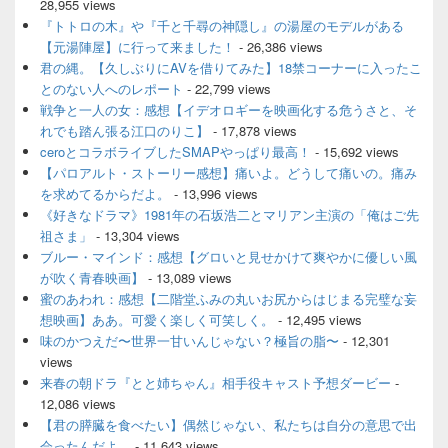
ジ
28,955 views
ェ
『トトロの木』や『千と千尋の神隠し』の湯屋のモデルがある
ッ
【元湯陣屋】に行って来ました！
- 26,386 views
ト
君の縄。【久しぶりにAVを借りてみた】18禁コーナーに入ったこ
エ
とのない人へのレポート
- 22,799 views
リ
ア
戦争と一人の女：感想【イデオロギーを映画化する危うさと、そ
れでも踏ん張る江口のりこ】
- 17,878 views
ceroとコラボライブしたSMAPやっぱり最高！
- 15,692 views
【パロアルト・ストーリー感想】痛いよ。どうして痛いの。痛み
を求めてるからだよ。
- 13,996 views
《好きなドラマ》1981年の石坂浩二とマリアン主演の「俺はご先
祖さま」
- 13,304 views
ブルー・マインド：感想【グロいと見せかけて爽やかに優しい風
が吹く青春映画】
- 13,089 views
蜜のあわれ：感想【二階堂ふみの丸いお尻からはじまる完璧な妄
想映画】ああ。可愛く楽しく可笑しく。
- 12,495 views
味のかつえだ〜世界一甘いんじゃない？極旨の脂〜
- 12,301
views
来春の朝ドラ『とと姉ちゃん』相手役キャスト予想ダービー
-
12,086 views
【君の膵臓を食べたい】偶然じゃない、私たちは自分の意思で出
会ったんだよ…
- 11,643 views