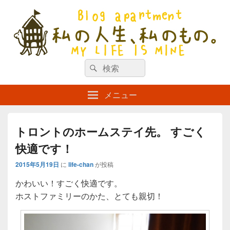
私の人生、私のもの。【新館】
検
my life is mine
検
索
索
対
メニュー
象:
トロントのホームステイ先。 すごく
快適です！
2015年5月19日
に
life-chan
が投稿
かわいい！すごく快適です。
ホストファミリーのかた、とても親切！