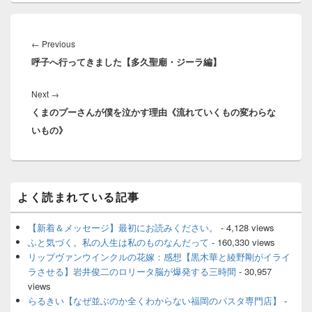
投
稿
Previous
←
Previous
ナ
呼子へ行ってきました【多久聖廟・ジーラ編】
post:
ビ
ゲ
Next
Next
→
ー
くまのプーさんが僕を泣かす理由《流れていくもの変わらな
post:
シ
いもの》
ョ
ン
メ
よく読まれている記事
イ
ン
サ
【新着＆メッセージ】最初にお読みください。
- 4,128 views
イ
ふと気づく。私の人生は私のものなんだって
- 160,330 views
ド
リップヴァンウインクルの花嫁：感想【黒木華と綾野剛がイライ
バ
ラさせる】岩井俊二のロリータ脳が爆発する三時間
- 30,957
ー
views
ウ
ィ
らるきい【なぜ並ぶのか全くわからない福岡のパスタ専門店】
-