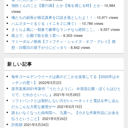
池松くんのこと【愛の渦】とか【海を感じる時】とか
- 10,984
views
俺たちの副長が堀北真希を口説き落としたよ！！
- 10,971 views
ハムスターぐるぐる（イニキＺに捧ぐ）
- 10,786 views
さくらよ風に‥朝倉で豪華なランチなら絶対ここ。
- 9,557 views
路上で、公園で歌を歌う君へ
- 9,303 views
マミーポルノ映画【フィフティ・シェイズ・オブ・グレイ】感
想：日曜日の昼下がりにピッタリ
- 8,842 views
新しい記事
毎年ゴールデンウイークは家のどこかを改装してる【2022年はキ
ッチンの壁！】
2022年5月2日
楽市楽座2021年新作『うたうように』 ＠清流公園：ぼくらはひと
りで、だれかといっしょ
2021年10月26日
ソフトバンクとは契約しない方がいい〜ネットと電話を申し込ん
だらこんな大変な被害が〜
2021年6月15日
誰もいなくなった由布院へ、九重へ。【小さな作家作品にお金を
払うということ】
2021年5月24日
詐欺師
2021年5月24日