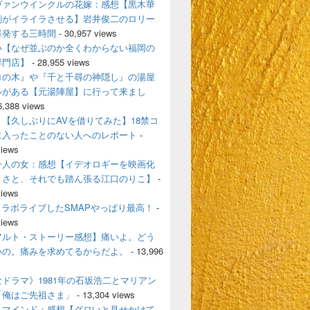
ヴァンウインクルの花嫁：感想【黒木華
剛がイライラさせる】岩井俊二のロリー
爆発する三時間
- 30,957 views
い【なぜ並ぶのか全くわからない福岡の
専門店】
- 28,955 views
ロの木』や『千と千尋の神隠し』の湯屋
ルがある【元湯陣屋】に行って来まし
6,388 views
【久しぶりにAVを借りてみた】18禁コ
に入ったことのない人へのレポート
-
views
一人の女：感想【イデオロギーを映画化
うさと、それでも踏ん張る江口のりこ】
-
views
とコラボライブしたSMAPやっぱり最高！
-
views
アルト・ストーリー感想】痛いよ。どう
いの。痛みを求めてるからだよ。
- 13,996
ドラマ》1981年の石坂浩二とマリアン
「俺はご先祖さま」
- 13,304 views
・マインド：感想【グロいと見せかけて