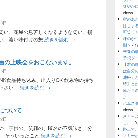
爽やか
views
蜜のあ
13日
はじま
匂い、花屋の息苦しくなるような匂い、揚
可笑し
味のか
マーケット
い、濃い味付けの惣
続きを読む
→
脂〜
- 1
来春の
予想ダ
画の上映会をおこないます。
【君の
15日
は自分
池松く
RINK食品持ち込み、出入りOK 飲み物の持ち
時】と
自主制作映画の上映会をおこないます。
下さい。
続きを読む
→
俺たち
よ！！
-
ハムス
について
views
さくら
22日
こ。
- 9
の、子供の、笑顔の、匿名の不気味さ、分
路上で
ホラー映画について
。 そういったこと
続きを読む
→
マミー