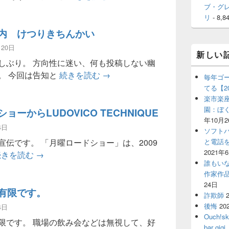
ブ・グ
リ
- 8,8
内 けつりきちんかい
月20日
新しい
しぶり。 方向性に迷い、何も投稿しない幽
映画のご案内 けつりきちんかい
。 今回は告知と
続きを読む
→
毎年ゴ
てる【2
楽市楽座
園：ぼ
ョーからLUDOVICO TECHNIQUE
年10月2
4日
ソフト
宣伝です。 「月曜ロードショー」は、2009
と電話
2021年
月曜ロードショーからLUDOVICO TECHNIQUE
続きを読む
→
誰もい
作家作
24日
有限です。
詐欺師
後悔
20
4日
Ouch!
限です。 職場の飲み会などは無視して、好
bar 