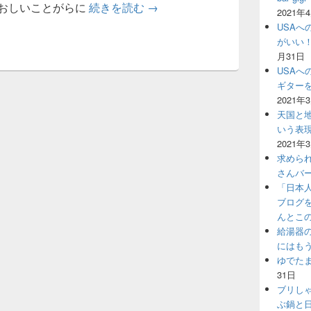
時間は常に有限です。
おしいことがらに
続きを読む
→
2021年
USAへ
がいい
月31日
USAへ
ギター
2021年
天国と地
いう表
2021年
求めら
さんバ
「日本
ブログ
んとこ
給湯器
にはも
ゆでた
31日
ブリし
ぶ鍋と