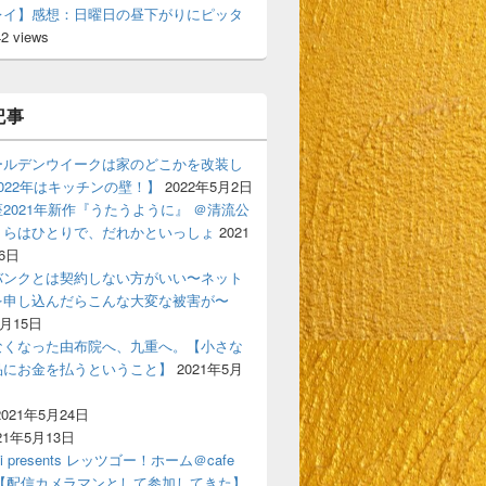
レイ】感想：日曜日の昼下がりにピッタ
42 views
記事
ールデンウイークは家のどこかを改装し
022年はキッチンの壁！】
2022年5月2日
2021年新作『うたうように』 ＠清流公
くらはひとりで、だれかといっしょ
2021
6日
バンクとは契約しない方がいい〜ネット
を申し込んだらこんな大変な被害が〜
6月15日
なくなった由布院へ、九重へ。【小さな
品にお金を払うということ】
2021年5月
2021年5月24日
21年5月13日
ski presents レッツゴー！ホーム＠cafe
gigi【配信カメラマンとして参加してきた】