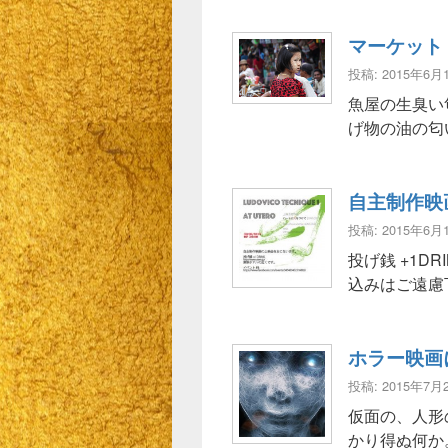
マーケット
投稿: 2015年6月
魚屋の生臭い
げ物の油の匂
自主制作映
投稿: 2015年6月
投げ銭 +1D
込みはご遠慮
ホラー映画
投稿: 2015年7月
仮面の、人形
かり得ぬ何か