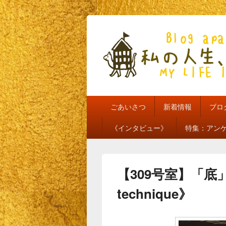
私の人生、私
my life is mine
メ
ごあいさつ
新着情報
ブロ
イ
ン
《インタビュー》
特集：アン
メ
ニ
ュ
ー
【309号室】「底」
technique》