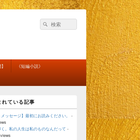
検
検
索
索
対
象:
開】
《短編小説》
まれている記事
＆メッセージ】最初にお読みください。
-
iews
づく。私の人生は私のものなんだって
-
 views