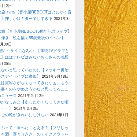
4月12日
の旅その2【音小屋REBOOTはとにかく音
！】押しかけギター楽しすぎる
2021年3
の旅【音小屋REBOOT5周年記念ライブ】
を弾き、絵を描く55歳最後のイベント
3月30日
獄 ～サイコな2人～【連続TVドラマと
現】ほぼテレビはみないおっさんの感想
3月25日
れないと思っていたのに【マッキー勇治
ースデイライブに参加】
2021年3月18日
人は寛容さがなくなってきたなぁ」もう
を書くのをやめようかなと思ってるここ
のニュース
2021年2月12日
のかなしみよ【あったかくなってきた頃
う・・】
2021年2月2日
まごの殻がきれいにむけない
2021年1月
ゃぶって、食べたことある？【ブリしゃ
日本酒 喜々（きき）のテイクアウトを