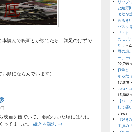
リップ
ウ
ィ
と綾野
ジ
タ脳が
ェ
らるき
ッ
パスタ
ト
『トト
エ
のモデ
て本読んで映画とか観てたら 満足のはずで
リ
ア
た！
- 2
君の縄。
ーナー
22,799 
戦争と
古い順にならんでいます）
する危
17,878 
cero
15,692 
拶
【パロ
して痛
9日
views
ら映画を観ていて、 物心ついた頃にはなに
《好きな
参加のご挨拶
くってました。
続きを読む
→
主演の
ブルー