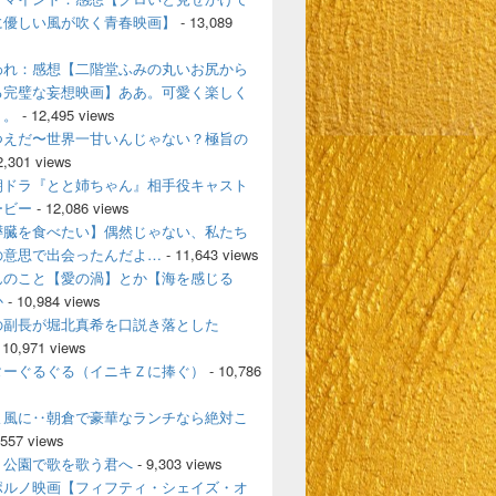
に優しい風が吹く青春映画】
- 13,089
われ：感想【二階堂ふみの丸いお尻から
る完璧な妄想映画】ああ。可愛く楽しく
く。
- 12,495 views
つえだ〜世界一甘いんじゃない？極旨の
2,301 views
朝ドラ『とと姉ちゃん』相手役キャスト
ービー
- 12,086 views
膵臓を食べたい】偶然じゃない、私たち
の意思で出会ったんだよ…
- 11,643 views
んのこと【愛の渦】とか【海を感じる
か
- 10,984 views
の副長が堀北真希を口説き落とした
 10,971 views
ターぐるぐる（イニキＺに捧ぐ）
- 10,786
よ風に‥朝倉で豪華なランチなら絶対こ
,557 views
、公園で歌を歌う君へ
- 9,303 views
ポルノ映画【フィフティ・シェイズ・オ