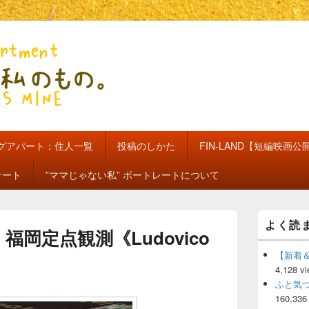
のもの。【新館】
グアパート：住人一覧
投稿のしかた
FIN-LAND【短編映画公
ケート
”ママじゃない私” ポートレートについて
メ
よく読
イ
福岡定点観測《Ludovico
ン
サ
【新着
イ
4,128 v
ド
ふと気
バ
160,336
ー