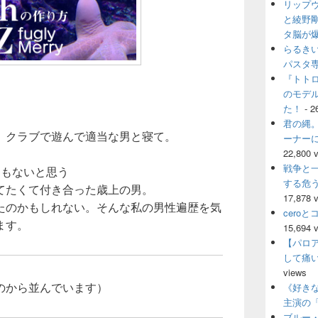
リップ
ウ
ィ
と綾野
ジ
タ脳が
ェ
らるき
ッ
パスタ
ト
『トト
エ
のモデ
リ
ア
た！
- 2
君の縄。
。クラブで遊んで適当な男と寝て。
ーナー
。
22,800 
戦争と
くもないと思う
する危
てたくて付き合った歳上の男。
17,878 
たのかもしれない。そんな私の男性遍歴を気
cero
ます。
15,694 
【パロ
して痛
views
のから並んでいます）
《好きな
主演の
ブルー