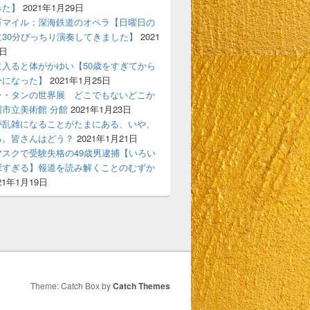
みた】
2021年1月29日
万マイル：深海鉄道のオペラ【日曜日の
に30分びっちり演奏してきました】
2021
7日
てる彼～
に入ると体がかゆい【50歳をすぎてから
ーになった】
2021年1月25日
ン・タンの世界展 どこでもないどこか
市立美術館 分館
2021年1月23日
が乱雑になることがたまにある、いや、
る。皆さんはどう？
2021年1月21日
マスクで受験失格の49歳男逮捕【いろい
深すぎる】報道を読み解くことのむずか
21年1月19日
Theme: Catch Box by
Catch Themes