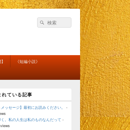
検
検
索
索
対
象:
開】
《短編小説》
まれている記事
＆メッセージ】最初にお読みください。
-
iews
づく。私の人生は私のものなんだって
-
 views