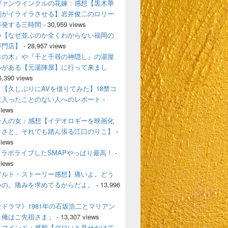
ヴァンウインクルの花嫁：感想【黒木華
剛がイライラさせる】岩井俊二のロリー
爆発する三時間
- 30,959 views
い【なぜ並ぶのか全くわからない福岡の
専門店】
- 28,957 views
ロの木』や『千と千尋の神隠し』の湯屋
ルがある【元湯陣屋】に行って来まし
6,390 views
【久しぶりにAVを借りてみた】18禁コ
に入ったことのない人へのレポート
-
views
一人の女：感想【イデオロギーを映画化
うさと、それでも踏ん張る江口のりこ】
-
views
とコラボライブしたSMAPやっぱり最高！
-
views
アルト・ストーリー感想】痛いよ。どう
いの。痛みを求めてるからだよ。
- 13,996
ドラマ》1981年の石坂浩二とマリアン
「俺はご先祖さま」
- 13,307 views
・マインド：感想【グロいと見せかけて