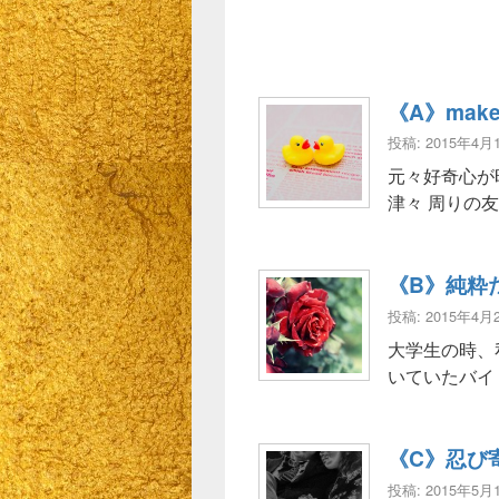
《A》make 
投稿: 2015年4月
元々好奇心が
津々 周りの
《B》純粋
投稿: 2015年4月
大学生の時、
いていたバイ
《C》忍び
投稿: 2015年5月