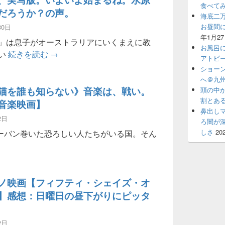
食べて
だろうか？の声。
海底二
お昼間
30日
年1月2
」は息子がオーストラリアにいくまえに教
お風呂
進撃の巨人、実写版。いよいよ始まるね。水原
ない
続きを読む
→
アトピ
ショー
へ＠九州
猫を誰も知らない》音楽は、戦い。
頭の中
割とあ
音楽映画】
鼻出し
2日
ろ闇が
しさ
20
ーバン巻いた恐ろしい人たちがいる国。そん
ペルシャ猫を誰も知らない》音楽は、戦い。【おすすめ音楽映
ノ映画【フィフティ・シェイズ・オ
】感想：日曜日の昼下がりにピッタ
2日