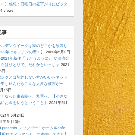
レイ】感想：日曜日の昼下がりにピッタ
44 views
ryによせて～
記事
ールデンウイークは家のどこかを改装し
022年はキッチンの壁！】
2022年5月2日
2021年新作『うたうように』 ＠清流公
くらはひとりで、だれかといっしょ
2021
6日
バンクとは契約しない方がいい〜ネット
ーゴの不思議な発明】のような「半分、夢」によくあう俳優。
を申し込んだらこんな大変な被害が〜
6月15日
なくなった由布院へ、九重へ。【小さな
品にお金を払うということ】
2021年5月
2021年5月24日
21年5月13日
ski presents レッツゴー！ホーム＠cafe
gigi【配信カメラマンとして参加してきた】