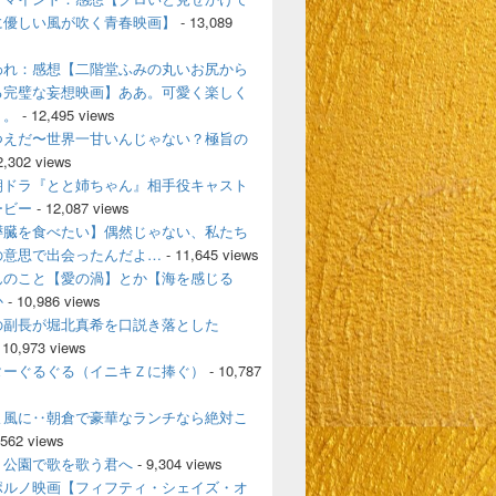
に優しい風が吹く青春映画】
- 13,089
われ：感想【二階堂ふみの丸いお尻から
る完璧な妄想映画】ああ。可愛く楽しく
く。
- 12,495 views
つえだ〜世界一甘いんじゃない？極旨の
2,302 views
朝ドラ『とと姉ちゃん』相手役キャスト
ービー
- 12,087 views
膵臓を食べたい】偶然じゃない、私たち
の意思で出会ったんだよ…
- 11,645 views
んのこと【愛の渦】とか【海を感じる
か
- 10,986 views
の副長が堀北真希を口説き落とした
 10,973 views
ターぐるぐる（イニキＺに捧ぐ）
- 10,787
よ風に‥朝倉で豪華なランチなら絶対こ
,562 views
、公園で歌を歌う君へ
- 9,304 views
ポルノ映画【フィフティ・シェイズ・オ