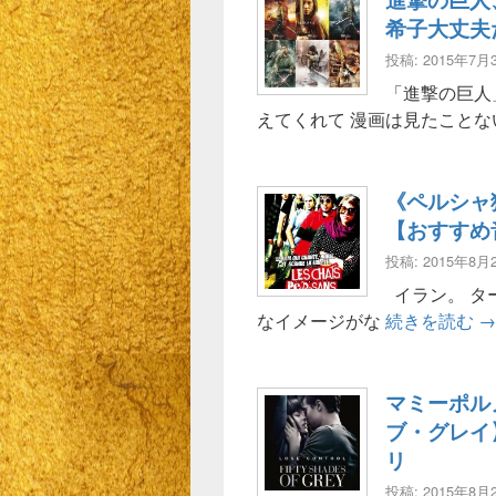
希子大丈夫
投稿: 2015年7月
「進撃の巨人
えてくれて 漫画は見たこと
《ペルシャ
【おすすめ
投稿: 2015年8月
イラン。 タ
《
なイメージがな
続きを読む
→
マミーポル
ブ・グレイ
リ
投稿: 2015年8月