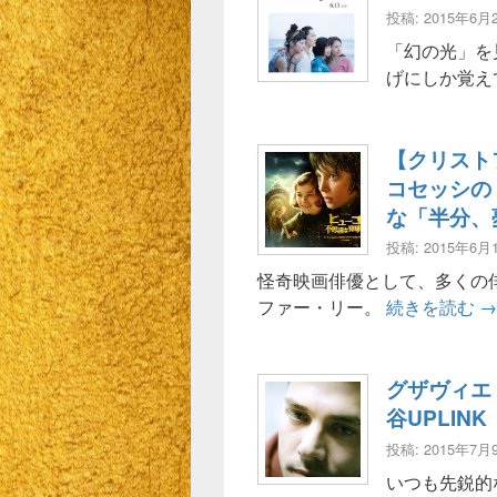
投稿: 2015年6月
「幻の光」を
げにしか覚え
【クリスト
コセッシの
な「半分、
投稿: 2015年6月
怪奇映画俳優として、多くの
【
ファー・リー。
続きを読む
→
グザヴィエ
谷UPLI
投稿: 2015年7月
いつも先鋭的