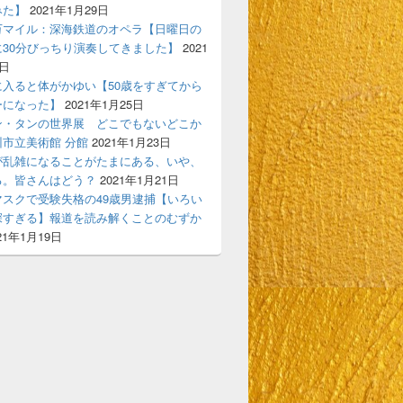
みた】
2021年1月29日
万マイル：深海鉄道のオペラ【日曜日の
に30分びっちり演奏してきました】
2021
7日
に入ると体がかゆい【50歳をすぎてから
希子大丈夫だろうか？の声。
ーになった】
2021年1月25日
ン・タンの世界展 どこでもないどこか
市立美術館 分館
2021年1月23日
が乱雑になることがたまにある、いや、
る。皆さんはどう？
2021年1月21日
マスクで受験失格の49歳男逮捕【いろい
深すぎる】報道を読み解くことのむずか
21年1月19日
画】