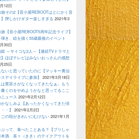
PLINK【東京おのぼりツアー記：その2】
4月12日
の旅その2【音小屋REBOOTはとにかく音
！】押しかけギター楽しすぎる
2021年3
の旅【音小屋REBOOT5周年記念ライブ】
を弾き、絵を描く55歳最後のイベント
3月30日
獄 ～サイコな2人～【連続TVドラマと
現】ほぼテレビはみないおっさんの感想
3月25日
れないと思っていたのに【マッキー勇治
ースデイライブに参加】
2021年3月18日
人は寛容さがなくなってきたなぁ」もう
を書くのをやめようかなと思ってるここ
のニュース
2021年2月12日
のかなしみよ【あったかくなってきた頃
う・・】
2021年2月2日
律と思いやり（笑）】
まごの殻がきれいにむけない
2021年1月
ゃぶって、食べたことある？【ブリしゃ
日本酒 喜々（きき）のテイクアウトを