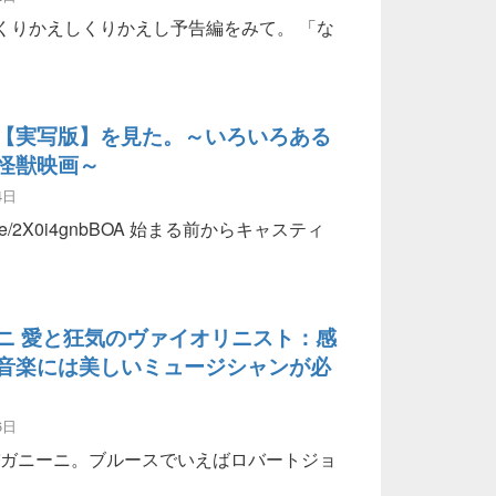
くりかえしくりかえし予告編をみて。 「な
ーポルノ映画【フィフティ・シェイズ・オブ・グレイ】感想：
【実写版】を見た。～いろいろある
怪獣映画～
4日
utu.be/2X0i4gnbBOA 始まる前からキャスティ
版】を見た。～いろいろあるけど正統派怪獣映画～
ニ 愛と狂気のヴァイオリニスト：感
音楽には美しいミュージシャンが必
6日
ガニーニ。ブルースでいえばロバートジョ
愛と狂気のヴァイオリニスト：感想】美しい音楽には美しいミ