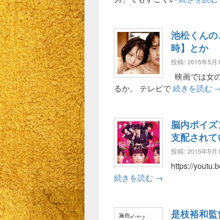
池松くんの
時】とか
投稿: 2015年5月
映画では女の
るか。 テレビで
続きを読む
脳内ポイズ
支配されて
投稿: 2015年5月
https://yo
脳内ポイズンベリ
続きを読む
→
是枝裕和監