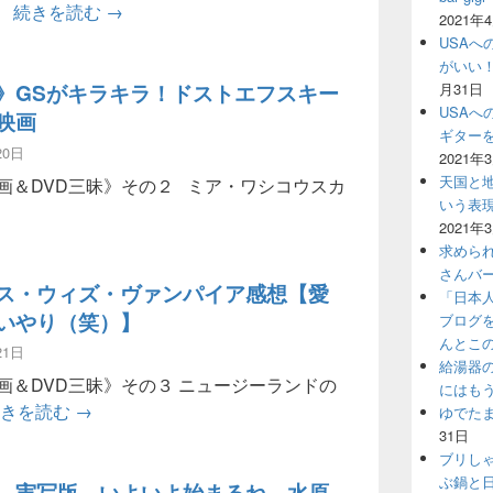
グザヴィエ・ドランのエレファントソング＠渋谷U
。
続きを読む
→
2021年
USAへ
がいい
》GSがキラキラ！ドストエフスキー
月31日
USAへ
映画
ギター
20日
2021年
天国と地
画＆DVD三昧》その２ ミア・ワシコウスカ
いう表
う分身》GSがキラキラ！ドストエフスキー原作の悪夢映画
2021年
求めら
さんバ
ス・ウィズ・ヴァンパイア感想【愛
「日本
いやり（笑）】
ブログ
んとこ
21日
給湯器
画＆DVD三昧》その３ ニュージーランドの
にはも
シェアハウス・ウィズ・ヴァンパイア感想【愛と規
続きを読む
→
ゆでた
31日
ブリし
ぶ鍋と
、実写版。いよいよ始まるね。水原