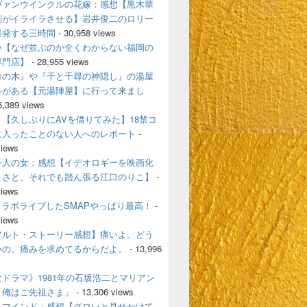
ヴァンウインクルの花嫁：感想【黒木華
剛がイライラさせる】岩井俊二のロリー
爆発する三時間
- 30,958 views
い【なぜ並ぶのか全くわからない福岡の
専門店】
- 28,955 views
ロの木』や『千と千尋の神隠し』の湯屋
ルがある【元湯陣屋】に行って来まし
6,389 views
【久しぶりにAVを借りてみた】18禁コ
に入ったことのない人へのレポート
-
views
一人の女：感想【イデオロギーを映画化
うさと、それでも踏ん張る江口のりこ】
-
views
とコラボライブしたSMAPやっぱり最高！
-
views
アルト・ストーリー感想】痛いよ。どう
いの。痛みを求めてるからだよ。
- 13,996
ドラマ》1981年の石坂浩二とマリアン
「俺はご先祖さま」
- 13,306 views
・マインド：感想【グロいと見せかけて