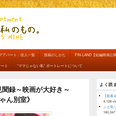
のもの。【新館】
グアパート：住人一覧
投稿のしかた
FIN-LAND【短編映画公
ケート
”ママじゃない私” ポートレートについて
メ
よく読
イ
画見聞録～映画が大好き～
ン
サ
【新着
ゃん別室》
イ
4,128 v
ド
ふと気
バ
160,347
ー