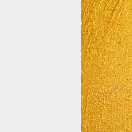
日曜日の昼下がりにピッタリ
ュージシャンが必要