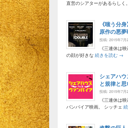
直営のシアターがあるらしく
《嗤う分身
原作の悪夢
投稿: 2015年7月
《三連休は映
《嗤
の顔が好きな
続きを読む
→
シェアハウ
と規律と思
投稿: 2015年7月
《三連休は映
バンパイア映画。 シッチェ
進撃の巨人