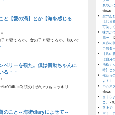
爽やか
views
蜜のあ
こと【愛の渦】とか【海を感じる
はじま
可笑し
味のか
1日
脂〜
- 1
子と寝てるか、女の子と寝てるか、脱いで
来春の
池松くんのこと【愛の渦】とか【海を感じる時】とか
→
予想ダ
【君の
は自分
ンベリーを観た。僕は衝動ちゃんに
池松く
時】と
いる・・
俺たち
11日
よ！！
-
ハムス
utu.be/kxY0ilf-isQ 頭の中がいつもスッキリ
views
ーを観た。僕は衝動ちゃんに支配されている・・
さくら
こ。
- 9
路上で
督のこと～海街diaryによせて～
マミー