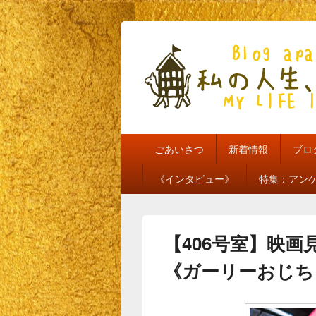
私の人生、私
my life is mine
メ
ごあいさつ
新着情報
ブロ
イ
ン
《インタビュー》
特集：アン
メ
ニ
ュ
ー
【406号室】映
《ガーリーおじち