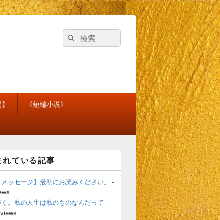
検
検
索
索
対
象:
開】
《短編小説》
まれている記事
＆メッセージ】最初にお読みください。
-
iews
づく。私の人生は私のものなんだって
-
 views