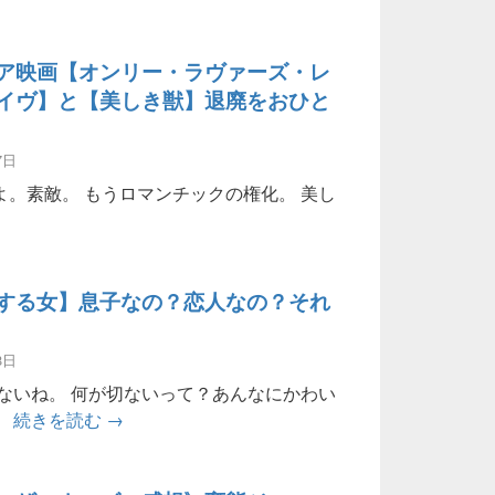
ア映画【オンリー・ラヴァーズ・レ
イヴ】と【美しき獣】退廃をおひと
7日
。素敵。 もうロマンチックの権化。 美し
ンパイア映画【オンリー・ラヴァーズ・レフト・アライヴ】と
する女】息子なの？恋人なの？それ
8日
ないね。 何が切ないって？あんなにかわい
【愛を複製する女】息子なの？恋人なの？それと
、
続きを読む
→