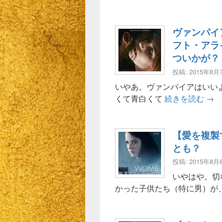
ヴァンパイ
フト・アラ
ついかが？
投稿: 2015年8月
いやあ。ヴァンパイアはいいよ
ヴァ
くて青白くて
続きを読む
→
【愛を複製
とも？
投稿: 2015年8月
いやはや。切
かった子供たち（特に男）が