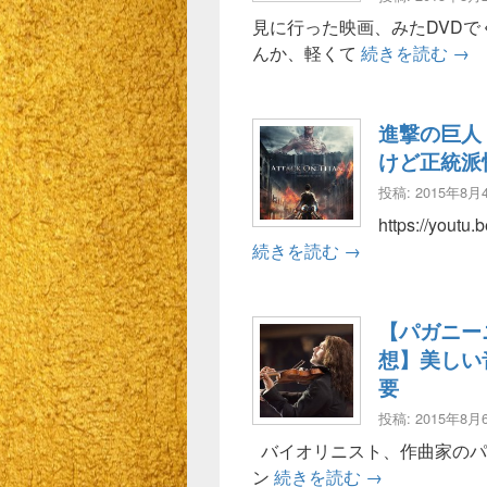
見に行った映画、みたDVDで
マミ
んか、軽くて
続きを読む
→
進撃の巨人
けど正統派
投稿: 2015年8月
https://yo
進撃の巨人【実写
続きを読む
→
【パガニー
想】美しい
要
投稿: 2015年8月
バイオリニスト、作曲家のパ
【パガニーニ 
ン
続きを読む
→