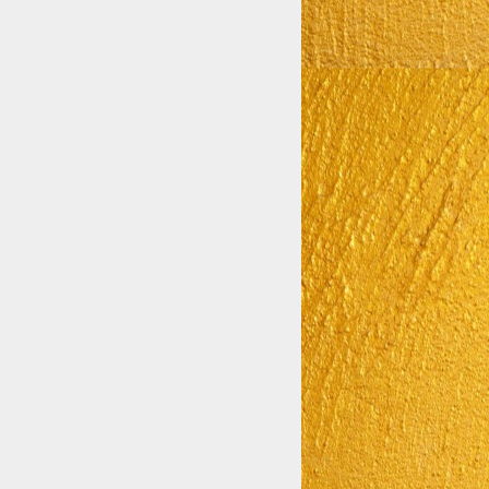
【美しき獣】退廃をおひとついかが？
も？