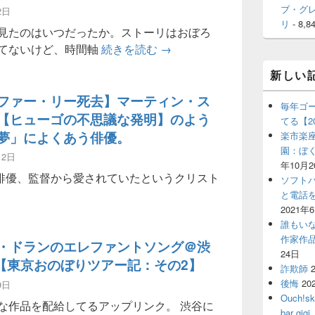
ブ・グ
2日
リ
- 8,8
見たのはいつだったか。ストーリはおぼろ
是枝裕和監督のこと～海街dia
てないけど、時間軸
続きを読む
→
新しい
ファー・リー死去】マーティン・ス
毎年ゴ
【ヒューゴの不思議な発明】のよう
てる【2
夢」によくあう俳優。
楽市楽座
園：ぼ
12日
年10月2
俳優、監督から愛されていたというクリスト
ソフト
クリストファー・リー死去】マーティン・スコセッシの【ヒュ
と電話
2021年
誰もい
作家作
・ドランのエレファントソング＠渋
24日
NK【東京おのぼりツアー記：その2】
詐欺師
後悔
20
9日
Ouch!
な作品を配給してるアップリンク。 渋谷に
bar 