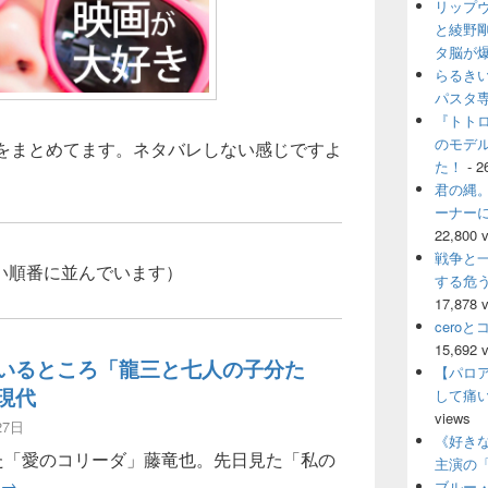
リップ
ウ
ィ
と綾野
ジ
タ脳が
ェ
らるき
ッ
パスタ
ト
『トト
エ
のモデ
ーをまとめてます。ネタバレしない感じですよ
リ
ア
た！
- 2
君の縄。
ーナー
22,800 
戦争と
い順番に並んでいます）
する危
17,878 
cero
15,692 
いるところ「龍三と七人の子分た
【パロ
現代
して痛
views
27日
《好きな
「愛のコリーダ」藤竜也。先日見た「私の
主演の
年配さんのいるところ「龍三と七人の子分たち」にみる現代
→
ブルー